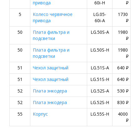
привода
60i-H
P
5
Колесо червячное
LG.05-
1730
привода
60i-A
P
50
Плата фильтра и
LG.50S-A
1980
подсветки
P
50
Плата фильтра и
LG.50S-H
1980
подсветки
P
51
Чехол защитный
LG.51S-A
640
P
51
Чехол защитный
LG.51S-H
640
P
52
Плата энкодера
LG.52S-A
530
P
52
Плата энкодера
LG.52S-H
830
P
55
Корпус
LG.55S-H
4000
P