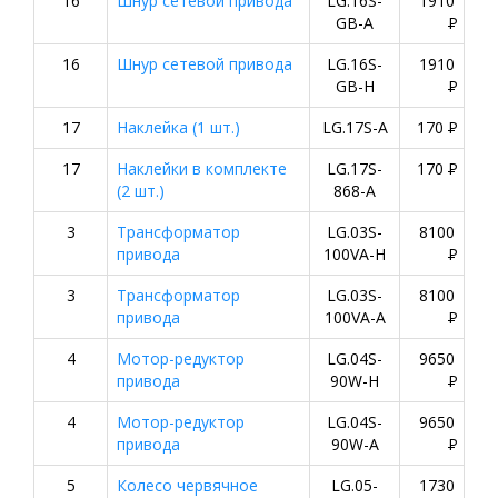
16
Шнур сетевой привода
LG.16S-
1910
GB-A
P
16
Шнур сетевой привода
LG.16S-
1910
GB-H
P
17
Наклейкa (1 шт.)
LG.17S-A
170
P
17
Наклейки в комплекте
LG.17S-
170
P
(2 шт.)
868-A
3
Трансформатор
LG.03S-
8100
привода
100VA-H
P
3
Трансформатор
LG.03S-
8100
привода
100VA-A
P
4
Мотор-редуктор
LG.04S-
9650
привода
90W-H
P
4
Мотор-редуктор
LG.04S-
9650
привода
90W-A
P
5
Колесо червячное
LG.05-
1730