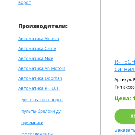
ворот
Производители:
Автоматика Alutech
Автоматика Сame
Автоматика Nice
R-TECH
сигнал
Автоматика An Motors
Автоматика Doorhan
Артикул:
Тип аксес
Автоматика R-TECH
Цена: 1
для откатных ворот
пульты-брелоки ду
К
приемники
Заказать
фотоэлементы