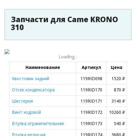
Запчасти для Came KRONO
310
Loading...
Наименование
Артикул
Цена
Хвостовик задний
119RID098
1520
P
Отсек конденсатора
119RID170
870
P
Шестерня
119RID171
3140
P
Винт ходовой
119RID172
10260
P
Втулка ограничительная
119RID173
540
P
Втулка ведущая
119RID174
3680
P