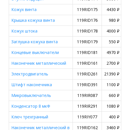
Кожух винта
119RID175
4430
P
Крышка кожуха винта
119RID176
980
P
Кожух штока
119RID178
4000
P
Заглушка кожуха винта
119RID179
550
P
Концевые выключатели
119RID181
4970
P
Наконечник металлический
119RID161
2700
P
Электродвигатель
119RID261
21390
P
Штифт наконечника
119RID391
1100
P
Микровыключатель
119RIR087
660
P
Конденсатор 8 мкФ
119RIR291
1080
P
Ключ трехгранный
119RIY077
400
P
Наконечник металлический в
119RID162
3460
P