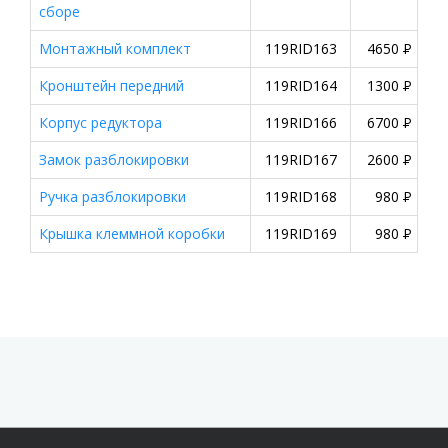
сборе
Монтажный комплект
119RID163
4650
P
Кронштейн передний
119RID164
1300
P
Корпус редуктора
119RID166
6700
P
Замок разблокировки
119RID167
2600
P
Ручка разблокировки
119RID168
980
P
Крышка клеммной коробки
119RID169
980
P