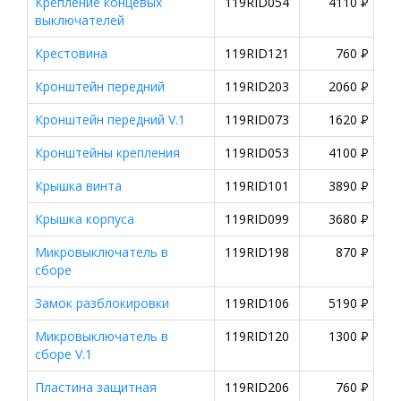
Крепление концевых
119RID054
4110
P
выключателей
Крестовина
119RID121
760
P
Кронштейн передний
119RID203
2060
P
Кронштейн передний V.1
119RID073
1620
P
Кронштейны крепления
119RID053
4100
P
Крышка винта
119RID101
3890
P
Крышка корпуса
119RID099
3680
P
Микровыключатель в
119RID198
870
P
сборе
Замок разблокировки
119RID106
5190
P
Микровыключатель в
119RID120
1300
P
сборе V.1
Пластина защитная
119RID206
760
P