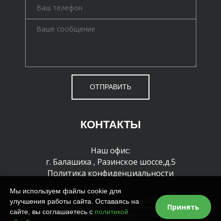
ОТПРАВИТЬ
КОНТАКТЫ
Наш офис:
г. Балашиха
,
Разинское шоссе,д.5
Политика конфиденциальности
Мы используем файлы cookie для
улучшения работы сайта. Оставаясь на
Все права защищены и охраняются законом. © 1995-2026 г. При полном или
Принять
частичном цитировании информации гиперссылка на сайт обязательна
сайте, вы соглашаетесь с
политикой
Политика в отношении обработки персональных данных