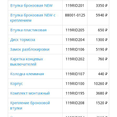
Втулка бронзовая NEW
119RID201
3350
P
Втулка бронзовая NEW с
88001-0125
5940
P
креплением
Втулка пластиковая
119RID205
650
P
Диск тормоза
119RID204
1300
P
Замок разблокировки
119RID106
5190
P
Каретка концевых
119RID202
760
P
выключателей
Колодка клеммная
119RID107
440
P
Корпус
119RID100
10260
P
Комплект монтажный
119RID195
3680
P
Крепление бронзовой
119RID208
1520
P
втулки