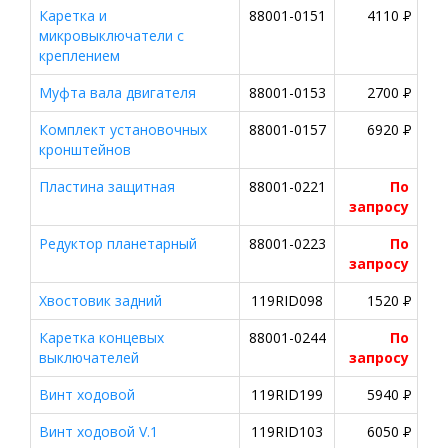
Каретка и
88001-0151
4110
P
микровыключатели с
креплением
Муфта вала двигателя
88001-0153
2700
P
Комплект установочных
88001-0157
6920
P
кронштейнов
Пластина защитная
88001-0221
По
запросу
Редуктор планетарный
88001-0223
По
запросу
Хвостовик задний
119RID098
1520
P
Каретка концевых
88001-0244
По
выключателей
запросу
Винт ходовой
119RID199
5940
P
Винт ходовой V.1
119RID103
6050
P