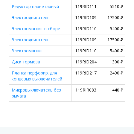
Редуктор планетарный
119RID111
5510
P
Электродвигатель
119RID109
17500
P
Электромагнит в сборе
119RID110
5400
P
Электродвигатель
119RID109
17500
P
Электромагнит
119RID110
5400
P
Диск тормоза
119RID204
1300
P
Планка перфорир. для
119RID217
2490
P
концевых выключателей
Микровыключатель без
119RIR083
440
P
рычага