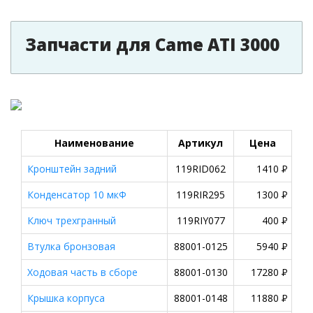
Запчасти для Came ATI 3000
Наименование
Артикул
Цена
Кронштейн задний
119RID062
1410
P
Конденсатор 10 мкФ
119RIR295
1300
P
Ключ трехгранный
119RIY077
400
P
Втулка бронзовая
88001-0125
5940
P
Ходовая часть в сборе
88001-0130
17280
P
Крышка корпуса
88001-0148
11880
P