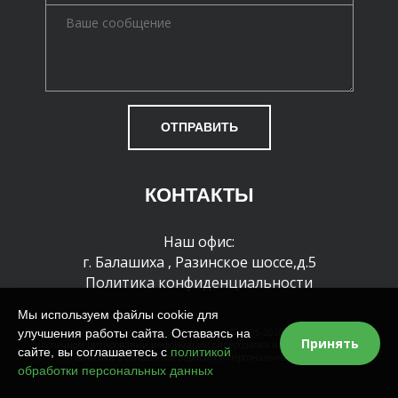
ОТПРАВИТЬ
КОНТАКТЫ
Наш офис:
г. Балашиха
,
Разинское шоссе,д.5
Политика конфиденциальности
Мы используем файлы cookie для
улучшения работы сайта. Оставаясь на
Все права защищены и охраняются законом. © 1995-2026 г. При полном или
Принять
частичном цитировании информации гиперссылка на сайт обязательна
сайте, вы соглашаетесь с
политикой
Политика в отношении обработки персональных данных
обработки персональных данных