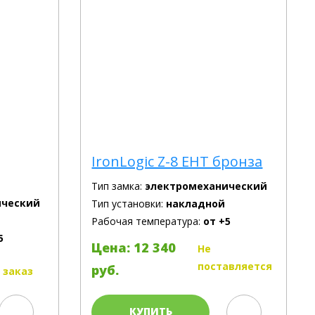
IronLogic Z-8 EHT бронза
Тип замка:
электромеханический
ический
Тип установки:
накладной
Рабочая температура:
от +5
5
Цена: 12 340
Не
поставляется
руб.
 заказ
КУПИТЬ