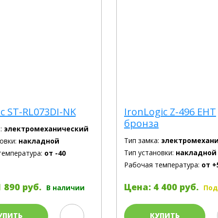
c ST-RL073DI-NK
IronLogic Z-496 EHT
бронза
:
электромеханический
Тип замка:
электромехан
овки:
накладной
Тип установки:
накладной
температура:
от -40
Рабочая температура:
от +
 890 руб.
Цена: 4 400 руб.
В наличии
Под
УПИТЬ
КУПИТЬ