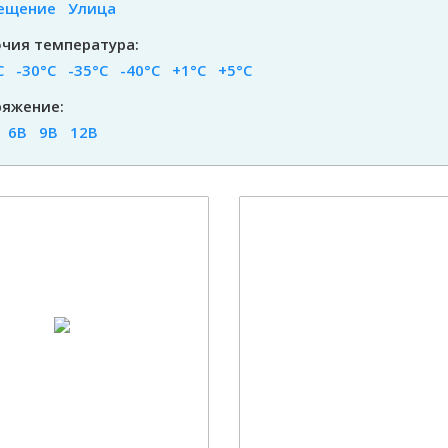
ещение
Улица
чия температура:
С
-30°С
-35°С
-40°С
+1°С
+5°С
яжение:
6В
9В
12В