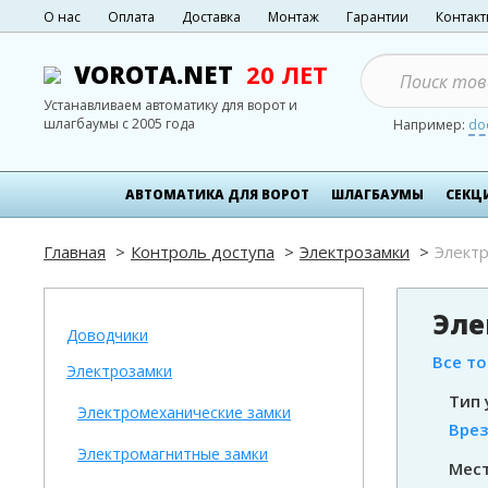
О нас
Оплата
Доставка
Монтаж
Гарантии
Контак
VOROTA.NET
20 ЛЕТ
Устанавливаем автоматику для ворот и
шлагбаумы с 2005 года
Например:
do
АВТОМАТИКА ДЛЯ ВОРОТ
ШЛАГБАУМЫ
СЕКЦ
Главная
Контроль доступа
Электрозамки
Элект
Эле
Доводчики
Все т
Электрозамки
Тип 
Электромеханические замки
Вре
Электромагнитные замки
Мест