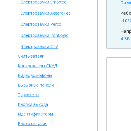
Электрозамки Smartec
Пом
Рабо
Электрозамки AccordTec
-10°
Электрозамки Perco
Напр
Электрозамки IronLogic
4.5В
Электрозамки CTV
Считыватели
Контроллеры СКУД
Видеодомофоны
Вызывные панели
Турникеты
Кнопки выхода
Идентификаторы
Блоки питания