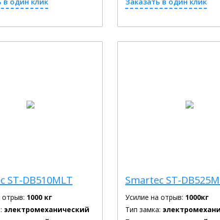
 в один клик
Заказать в один клик
c ST-DB510MLT
Smartec ST-DB525
а отрыв:
1000 кг
Усилие на отрыв:
1000кг
:
электромеханический
Тип замка:
электромехан