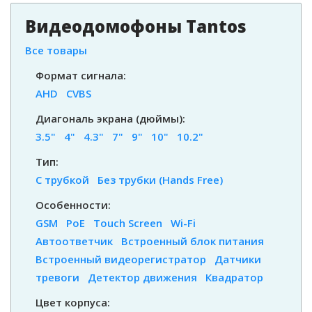
Видеодомофоны Tantos
Все товары
Формат сигнала:
AHD
CVBS
Диагональ экрана (дюймы):
3.5"
4"
4.3"
7"
9"
10"
10.2"
Тип:
С трубкой
Без трубки (Hands Free)
Особенности:
GSM
PoE
Touch Screen
Wi-Fi
Автоответчик
Встроенный блок питания
Встроенный видеорегистратор
Датчики
тревоги
Детектор движения
Квадратор
Цвет корпуса: