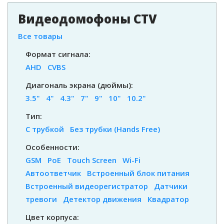
Видеодомофоны CTV
Все товары
Формат сигнала:
AHD
CVBS
Диагональ экрана (дюймы):
3.5"
4"
4.3"
7"
9"
10"
10.2"
Тип:
С трубкой
Без трубки (Hands Free)
Особенности:
GSM
PoE
Touch Screen
Wi-Fi
Автоответчик
Встроенный блок питания
Встроенный видеорегистратор
Датчики
тревоги
Детектор движения
Квадратор
Цвет корпуса: