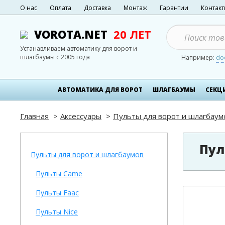
О нас
Оплата
Доставка
Монтаж
Гарантии
Контак
VOROTA.NET
20 ЛЕТ
Устанавливаем автоматику для ворот и
шлагбаумы с 2005 года
Например:
do
АВТОМАТИКА ДЛЯ ВОРОТ
ШЛАГБАУМЫ
СЕКЦ
Главная
Аксессуары
Пульты для ворот и шлагбаум
Пул
Пульты для ворот и шлагбаумов
Пульты Came
Пульты Faac
Пульты Nice