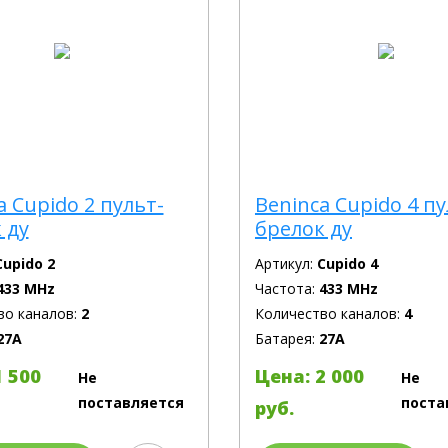
a Cupido 2 пульт-
Beninca Cupido 4 пу
 ду
брелок ду
Cupido 2
Артикул:
Cupido 4
433 MHz
Частота:
433 MHz
во каналов:
2
Количество каналов:
4
27А
Батарея:
27А
1 500
Цена: 2 000
Не
Не
поставляется
поста
руб.