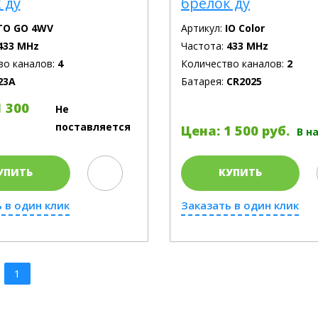
 ду
брелок ду
TO GO 4WV
Артикул:
IO Color
433 MHz
Частота:
433 MHz
во каналов:
4
Количество каналов:
2
23A
Батарея:
CR2025
1 300
Не
поставляется
Цена: 1 500 руб.
В н
УПИТЬ
КУПИТЬ
 в один клик
Заказать в один клик
1