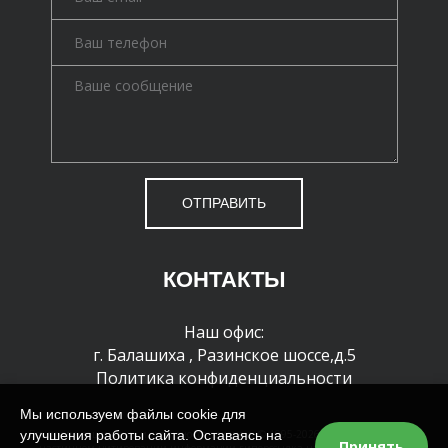
ОТПРАВИТЬ
КОНТАКТЫ
Наш офис:
г. Балашиха
,
Разинское шоссе,д.5
Политика конфиденциальности
Мы используем файлы cookie для
улучшения работы сайта. Оставаясь на
Все права защищены и охраняются законом. © 1995-2026 г. При полном или
Принять