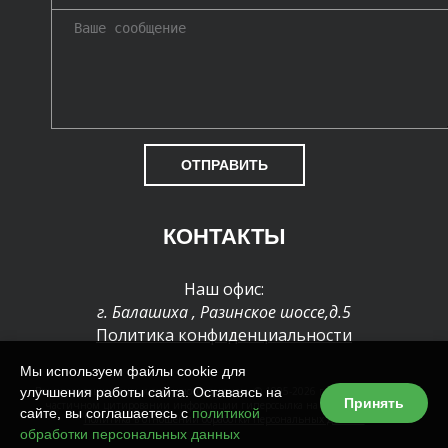
ОТПРАВИТЬ
КОНТАКТЫ
Наш офис:
г. Балашиха
,
Разинское шоссе,д.5
Политика конфиденциальности
Мы используем файлы cookie для
улучшения работы сайта. Оставаясь на
Все права защищены и охраняются законом. © 1995-2026 г. При полном или
Принять
частичном цитировании информации гиперссылка на сайт обязательна
сайте, вы соглашаетесь с
политикой
Политика в отношении обработки персональных данных
обработки персональных данных